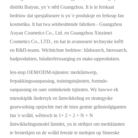
distrikt Baiyun, yn 'e stêd Guangzhou. It is in ferskaat
bedriuw dat spesjalisearre is yn 'e produksje en ferkeap fan
kosmetika. It hat twa selsbesittende fabriken - Guangzhou
Aoyan Cosmetics Co., Ltd. en Guangzhou Xinzimei
Cosmetics Co., LTD., en hat in avansearre technyske krêft
en R&D-teams. Wichtichste bedriuw: hûdsoarch, hiersoarch,
badprodukten, húsdierfersoarging en make-upprodukten.
Ien-stop OEM/ODM-tsjinsten: merkûntwerp,
ferpakkingsoanpassing, trainingstsjinsten, formule-
oanpassing en oare omtinkende tsjinsten. Wy hawwe ek
mienskiplik ûndersyk en ûntwikkeling en strategyske
gearwurking oprjochte mei de tsien grutste grûnstofgiganten
fan 'e wrâld, wêrtroch in 1+ 2 + 2 + N + N
ûntwikkelingsmodel ûntstiet, yn in stribjen om merkklanten
te fersterkjen en de wrâld fereale te meitsjen op Sineeske