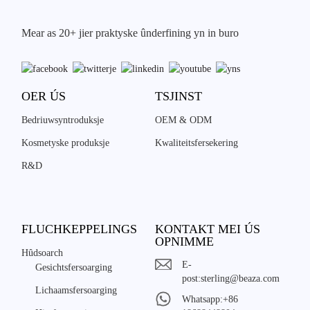
Mear as 20+ jier praktyske ûnderfining yn in buro
OER ÚS
TSJINST
Bedriuwsyntroduksje
OEM & ODM
Kosmetyske produksje
Kwaliteitsfersekering
R&D
FLUCHKEPPELINGS
KONTAKT MEI ÚS
OPNIMME
Hûdsoarch
E-
Gesichtsfersoarging
post:
sterling@beaza.com
Lichaamsfersoarging
Whatsapp:
+86