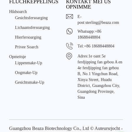
FLUCHKEPPELINGS
KONTAKT MEI ÚS
OPNIMME
Hûdsoarch
E-
Gesichtsfersoarging
post:
sterling@beaza.com
Lichaamsfersoarging
Whatsapp:
+86
Hierfersoarging
18688448804
Tel:
+86 18688448804
Privee Soarch
Adres:
1e oant 5e
Opmeitsje
ferdjipping fan gebou A en
Lippenmake-Up
4e ferdjipping fan gebou
Oogmake-Up
B, No.1 Yingchun Road,
Xinya Street, Huadu
Gesichtsmake-Up
District, Guangzhou City,
Guangdong Provinsje,
Sina
Guangzhou Beaza Biotechnology Co., Ltd © Auteursrjocht -