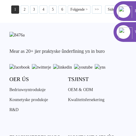
1
2
3
4
5
6
Folgjende >
>>
Side 1 / 21
Mear as 20+ jier praktyske ûnderfining yn in buro
OER ÚS
TSJINST
Bedriuwsyntroduksje
OEM & ODM
Kosmetyske produksje
Kwaliteitsfersekering
R&D