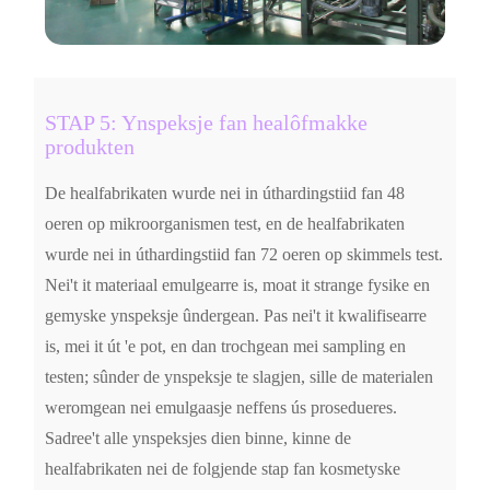
STAP 5: Ynspeksje fan healôfmakke
produkten
De healfabrikaten wurde nei in úthardingstiid fan 48
oeren op mikroorganismen test, en de healfabrikaten
wurde nei in úthardingstiid fan 72 oeren op skimmels test.
Nei't it materiaal emulgearre is, moat it strange fysike en
gemyske ynspeksje ûndergean. Pas nei't it kwalifisearre
is, mei it út 'e pot, en dan trochgean mei sampling en
testen; sûnder de ynspeksje te slagjen, sille de materialen
weromgean nei emulgaasje neffens ús prosedueres.
Sadree't alle ynspeksjes dien binne, kinne de
healfabrikaten nei de folgjende stap fan kosmetyske