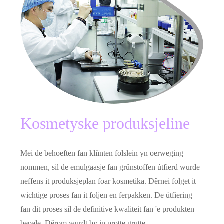
Kosmetyske produksjeline
Mei de behoeften fan kliïnten folslein yn oerweging
nommen, sil de emulgaasje fan grûnstoffen útfierd wurde
neffens it produksjeplan foar kosmetika. Dêrnei folget it
wichtige proses fan it foljen en ferpakken. De útfiering
fan dit proses sil de definitive kwaliteit fan 'e produkten
bepale. Dêrom wurdt by in protte grutte