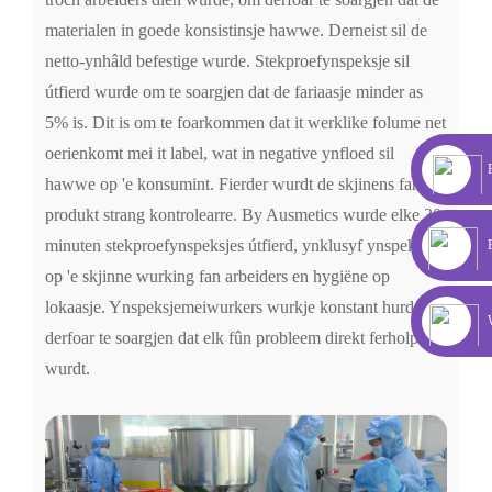
materialen in goede konsistinsje hawwe. Derneist sil de
netto-ynhâld befestige wurde. Stekproefynspeksje sil
útfierd wurde om te soargjen dat de fariaasje minder as
5% is. Dit is om te foarkommen dat it werklike folume net
oerienkomt mei it label, wat in negative ynfloed sil
hawwe op 'e konsumint. Fierder wurdt de skjinens fan it
produkt strang kontrolearre. By Ausmetics wurde elke 30
minuten stekproefynspeksjes útfierd, ynklusyf ynspeksjes
op 'e skjinne wurking fan arbeiders en hygiëne op
lokaasje. Ynspeksjemeiwurkers wurkje konstant hurd om
derfoar te soargjen dat elk fûn probleem direkt ferholpen
wurdt.