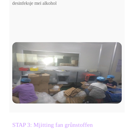
desinfeksje mei alkohol
STAP 3: Mjitting fan grûnstoffen