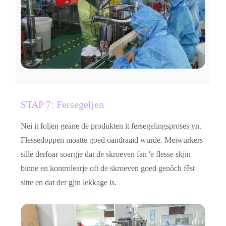
STAP 7: Fersegeljen
Nei it foljen geane de produkten it fersegelingsproses yn.
Flessedoppen moatte goed oandraaid wurde. Meiwurkers
sille derfoar soargje dat de skroeven fan 'e flesse skjin
binne en kontrolearje oft de skroeven goed genôch fêst
sitte en dat der gjin lekkage is.