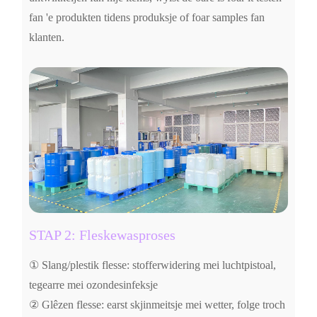
fan 'e produkten tidens produksje of foar samples fan
klanten.
STAP 2: Fleskewasproses
① Slang/plestik flesse: stofferwidering mei luchtpistoal,
tegearre mei ozondesinfeksje
② Glêzen flesse: earst skjinmeitsje mei wetter, folge troch