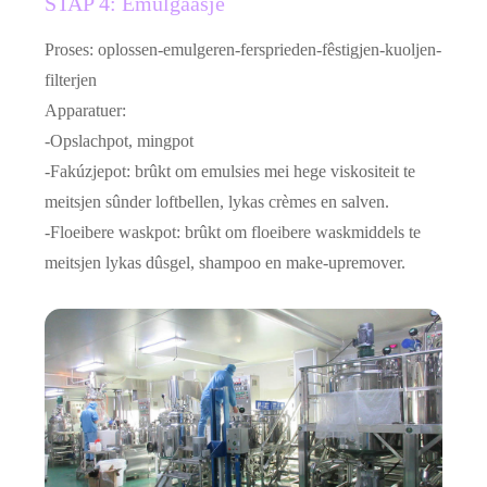
STAP 4: Emulgaasje
Proses: oplossen-emulgeren-fersprieden-fêstigjen-kuoljen-
filterjen
Apparatuer:
-Opslachpot, mingpot
-Fakúzjepot: brûkt om emulsies mei hege viskositeit te
meitsjen sûnder loftbellen, lykas crèmes en salven.
-Floeibere waskpot: brûkt om floeibere waskmiddels te
meitsjen lykas dûsgel, shampoo en make-upremover.