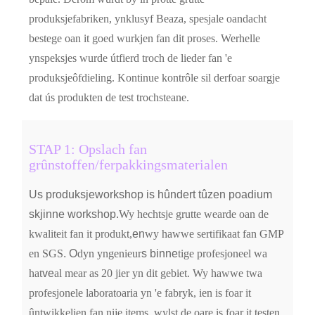
produksjefabriken, ynklusyf Beaza, spesjale oandacht
bestege oan it goed wurkjen fan dit proses. Werhelle
ynspeksjes wurde útfierd troch de lieder fan 'e
produksjeôfdieling. Kontinue kontrôle sil derfoar soargje
dat ús produkten de test trochsteane.
STAP 1: Opslach fan
grûnstoffen/ferpakkingsmaterialen
Us produksjeworkshop is hûndert tûzen poadium
skjinne workshop.
Wy hechtsje grutte wearde oan de
kwaliteit fan it produkt,
en
wy hawwe sertifikaat fan GMP
en SGS
.
O
dyn yngenieur
s
binne
tige profesjoneel wa
hat
ve
al mear as 20 jier yn dit gebiet. Wy hawwe twa
profesjonele laboratoaria yn 'e fabryk, ien is foar it
ûntwikkeljen fan nije items, wylst de oare is foar it testen