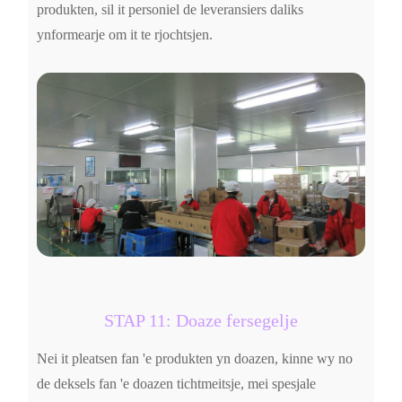
produkten, sil it personiel de leveransiers daliks
ynformearje om it te rjochtsjen.
STAP 11: Doaze fersegelje
Nei it pleatsen fan 'e produkten yn doazen, kinne wy ​​no
de deksels fan 'e doazen tichtmeitsje, mei spesjale