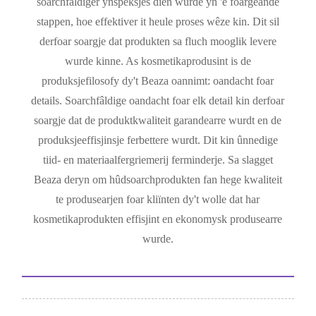
soarchfâldiger ynspeksjes dien wurde yn 'e foargeande
stappen, hoe effektiver it heule proses wêze kin. Dit sil
derfoar soargje dat produkten sa fluch mooglik levere
wurde kinne. As kosmetikaprodusint is de
produksjefilosofy dy't Beaza oannimt: oandacht foar
details. Soarchfâldige oandacht foar elk detail kin derfoar
soargje dat de produktkwaliteit garandearre wurdt en de
produksjeeffisjinsje ferbettere wurdt. Dit kin ûnnedige
tiid- en materiaalfergriemerij ferminderje. Sa slagget
Beaza deryn om hûdsoarchprodukten fan hege kwaliteit
te produsearjen foar kliïnten dy't wolle dat har
kosmetikaprodukten effisjint en ekonomysk produsearre
wurde.