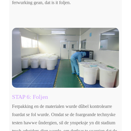
ferwurking gean, dat is it foljen.
STAP 6: Foljen
Ferpakking en de materialen wurde dûbel kontrolearre
foardat se fol wurde. Omdat se de foargeande technyske
testen hawwe ûndergien, sil de ynspeksje yn dit stadium
troch arbeiders dien wurde, om derfoar te soargjen dat de