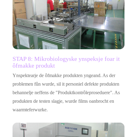
STAP 8: Mikrobiologyske ynspeksje foar it
ôfmakke produkt
Ynspektearje de ôfmakke produkten yngeand. As der
problemen fûn wurde, sil it personiel defekte produkten
behannelje neffens de "Produktkontrôleproseduere". As
produkten de testen slagje, wurde films oanbrocht en
waarmteferwurke.