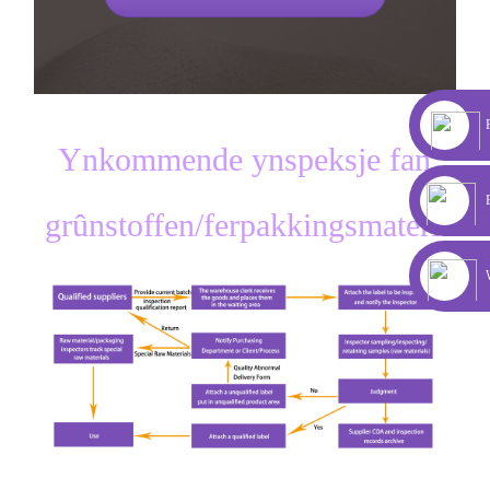
Ynkommende ynspeksje fan
grûnstoffen/ferpakkingsmateriale