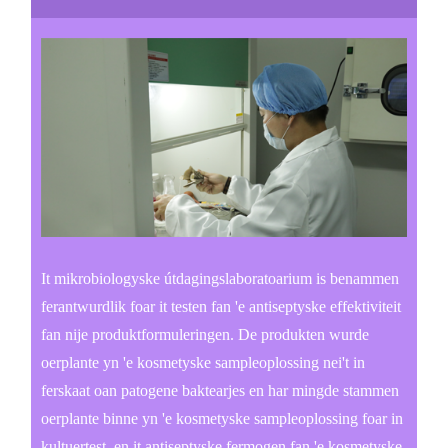
It mikrobiologyske útdagingslaboratoarium is benammen
ferantwurdlik foar it testen fan 'e antiseptyske effektiviteit
fan nije produktformuleringen. De produkten wurde
oerplante yn 'e kosmetyske sampleoplossing nei't in
ferskaat oan patogene baktearjes en har mingde stammen
oerplante binne yn 'e kosmetyske sampleoplossing foar in
kultuertest, en it antiseptyske fermogen fan 'e kosmetyske