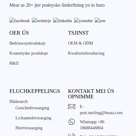
Mear as 20+ jier praktyske ûnderfining yn in buro
OER ÚS
TSJINST
Bedriuwsyntroduksje
OEM & ODM
Kosmetyske produksje
Kwaliteitsfersekering
R&D
FLUCHKEPPELINGS
KONTAKT MEI ÚS
OPNIMME
Hûdsoarch
E-
Gesichtsfersoarging
post:
sterling@beaza.com
Lichaamsfersoarging
Whatsapp:
+86
Hierfersoarging
18688448804